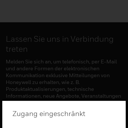
Lassen Sie uns in Verbindung
treten
Melden Sie sich an, um telefonisch, per E-Mail
und andere Formen der elektronischen
Kommunikation exklusive Mitteilungen von
Honeywell zu erhalten, wie z. B.
Produktaktualisierungen, technische
Informationen, neue Angebote, Veranstaltungen
und Neuigkeiten, Umfragen, Sonderangebote
und ähnliche Themen.
Zugang eingeschränkt
ABONNIEREN