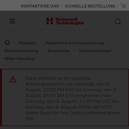
KONTAKTIERE UNS
SCHNELLE BESTELLUNG
Produkte
Persönliche Schutzausrüstung
Absturzsicherung
Anschlüsse
Schlüsselbänder
Miller HandZup®
Diese Website ist für geplante
Wartungsarbeiten von Samstag, den 8.
August, 07:00 PM EST bis Sonntag, den 9.
August, 05:00 AM EST vorgesehen (von
Samstag, den 8. August, 11:00 PM UTC bis
Sonntag, den 9. August, 09:00 AM UTC).
Vielen Dank für Ihre Geduld während dieser
Zeit.