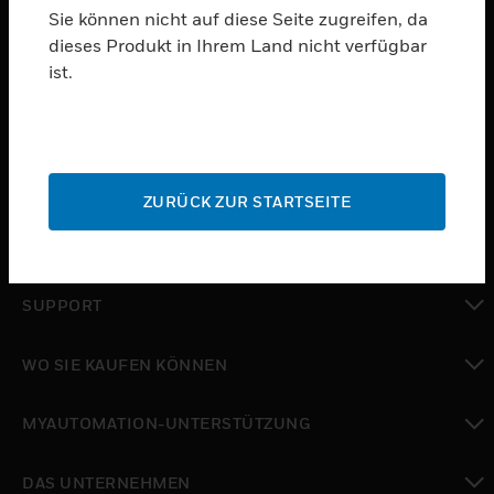
Sie können nicht auf diese Seite zugreifen, da
dieses Produkt in Ihrem Land nicht verfügbar
PRODUKTE
ist.
toggle view
SOFTWARE
toggle view
DIENSTE
ZURÜCK ZUR STARTSEITE
toggle view
BRANCHEN
toggle view
SUPPORT
toggle view
WO SIE KAUFEN KÖNNEN
toggle view
MYAUTOMATION-UNTERSTÜTZUNG
toggle view
DAS UNTERNEHMEN