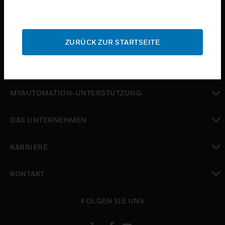
toggle view
BRANCHEN
toggle view
SUPPORT
ZURÜCK ZUR STARTSEITE
toggle view
WO SIE KAUFEN KÖNNEN
toggle view
MYAUTOMATION-UNTERSTÜTZUNG
toggle view
DAS UNTERNEHMEN
toggle view
KARRIERE
toggle view
KONTAKT
toggle view
FOLGEN SIE UNS