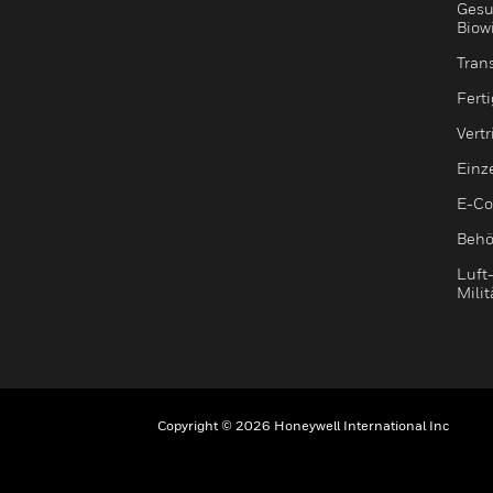
Gesu
Biow
Tran
Fert
Vert
Einz
E-C
Behö
Luft
Milit
Copyright © 2026 Honeywell International Inc