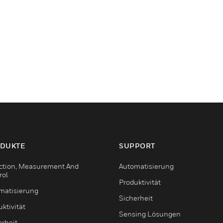
DUKTE
SUPPORT
ction, Measurement And
Automatisierung
rol
Produktivität
matisierung
Sicherheit
ktivität
Sensing Lösungen
erheit