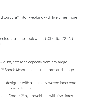
d Cordura® nylon webbing with five times more
includes a snap hook with a 5:000-lb. (22 kN)
.
.
(22kn)
gate load capacity from any angle
top™ Shock Absorber and cross-arm anchorage
is designed with a specially-woven inner core
e fall arrest forces
 and Cordura™ nylon webbing with five times