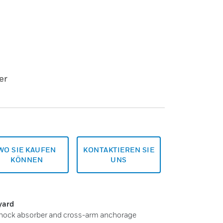
er
WO SIE KAUFEN
KONTAKTIEREN SIE
KÖNNEN
UNS
yard
p shock absorber and cross-arm anchorage