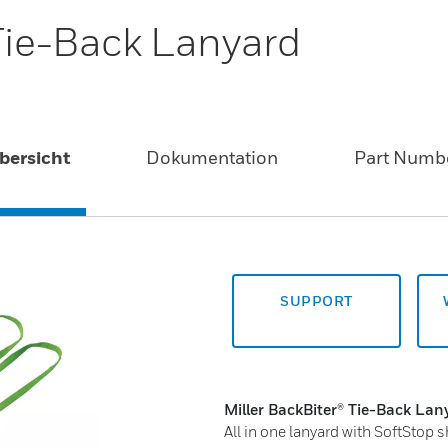
 Tie-Back Lanyard
bersicht
Dokumentation
Part Numb
SUPPORT
Miller BackBiter® Tie-Back Lan
All in one lanyard with SoftSto