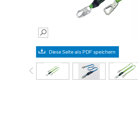
SEARCH
Diese Seite als PDF speichern
prev