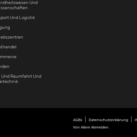
ndheitswesen Und
issenschaften
sport Und Logistik
igung
riebszentren
elhandel
ommerce
rden
- Und Raumfahrt Und
ärtechnik
AGBs
Datenschutzerklärung
I
Von Allem Abmelden.