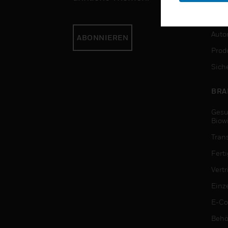
DIE
Auto
ABONNIEREN
Produ
Sich
BRA
Gesu
Biow
Tran
Fert
Vert
Einz
E-C
Behö