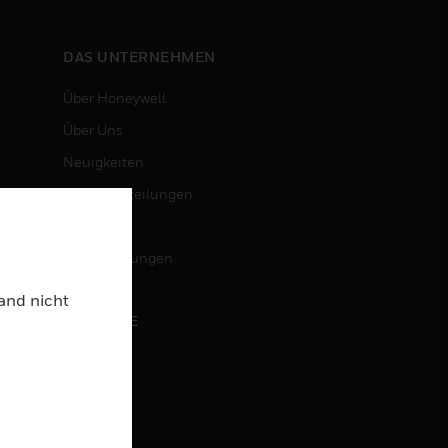
DAS UNTERNEHMEN
Über Honeywell
Über Uns
Neuigkeiten
Pressemitteilungen
Investoren
Veranstaltungen
Land nicht
KARRIERE
Karriere
Jobsuche