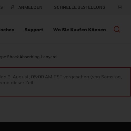
NS
ANMELDEN
SCHNELLE BESTELLUNG
anchen
Support
Wo Sie Kaufen Können
ope Shock Absorbing Lanyard
 den 9. August, 05:00 AM EST vorgesehen (von Samstag,
end dieser Zeit.