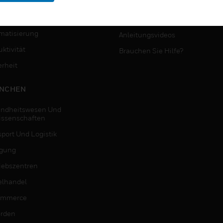
MYAUTOMATION-
NSTE
UNTERSTÜTZUNG
matisierung
Anleitungsvideos
ktivität
Brauchen Sie Hilfe?
erheit
NCHEN
ndheitswesen Und
issenschaften
sport Und Logistik
igung
riebszentren
elhandel
ommerce
rden