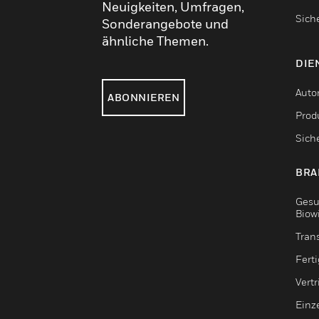
Neuigkeiten, Umfragen,
Sich
Sonderangebote und
ähnliche Themen.
DIE
Auto
ABONNIEREN
Produ
Sich
BRA
Gesu
Biow
Tran
Fert
Vert
Einz