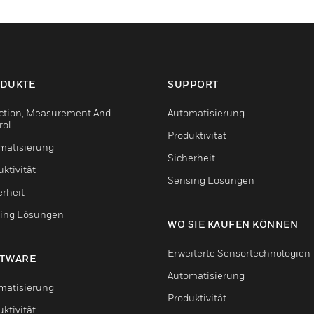
DUKTE
SUPPORT
ction, Measurement And
Automatisierung
rol
Produktivität
matisierung
Sicherheit
ktivität
Sensing Lösungen
erheit
ing Lösungen
WO SIE KAUFEN KÖNNEN
Erweiterte Sensortechnologien
TWARE
Automatisierung
matisierung
Produktivität
ktivität