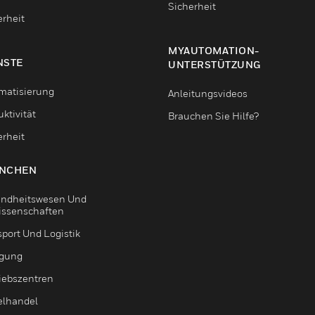
Sicherheit
erheit
MYAUTOMATION-
NSTE
UNTERSTÜTZUNG
matisierung
Anleitungsvideos
ktivität
Brauchen Sie Hilfe?
erheit
NCHEN
ndheitswesen Und
issenschaften
sport Und Logistik
igung
riebszentren
elhandel