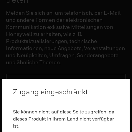
Melden Sie sich an, um telefonisch, per E-Mail
und andere Formen der elektronischen
Kommunikation exklusive Mitteilungen von
Honeywell zu erhalten, wie z. B.
Produktaktualisierungen, technische
Informationen, neue Angebote, Veranstaltungen
und Neuigkeiten, Umfragen, Sonderangebote
und ähnliche Themen.
ABONNIEREN
Zugang eingeschränkt
PRODUKTE
toggle view
Sie können nicht auf diese Seite zugreifen, da
SOFTWARE
dieses Produkt in Ihrem Land nicht verfügbar
ist.
toggle view
DIENSTE