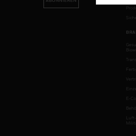
ABONNIEREN
Produ
Sich
BRA
Gesu
Biow
Tran
Fert
Vert
Einz
E-C
Behö
Luft
Milit