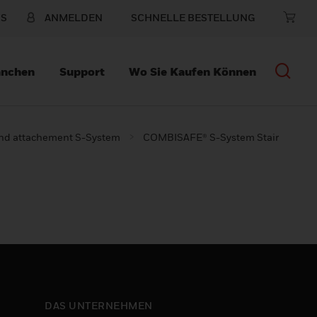
NS
ANMELDEN
SCHNELLE BESTELLUNG
anchen
Support
Wo Sie Kaufen Können
and attachement S-System
COMBISAFE® S-System Stair
DAS UNTERNEHMEN