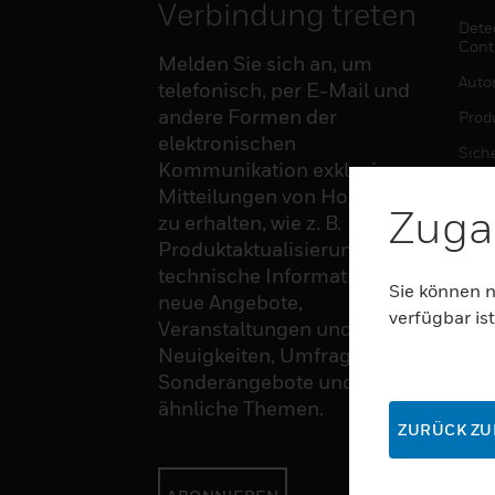
Verbindung treten
Dete
Cont
Melden Sie sich an, um
Auto
telefonisch, per E-Mail und
andere Formen der
Produ
elektronischen
Sich
Kommunikation exklusive
Sens
Mitteilungen von Honeywell
Zuga
zu erhalten, wie z. B.
Produktaktualisierungen,
SOF
technische Informationen,
Sie können n
neue Angebote,
Auto
verfügbar ist
Veranstaltungen und
Produ
Neuigkeiten, Umfragen,
Sich
Sonderangebote und
ähnliche Themen.
ZURÜCK ZU
DIE
Auto