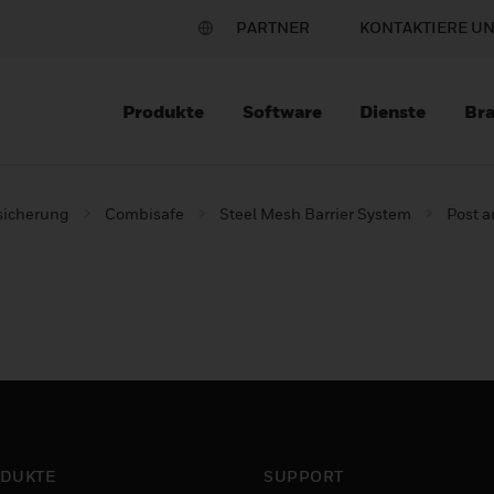
PARTNER
KONTAKTIERE U
Produkte
Software
Dienste
Br
sicherung
Combisafe
Steel Mesh Barrier System
Post 
DUKTE
SUPPORT