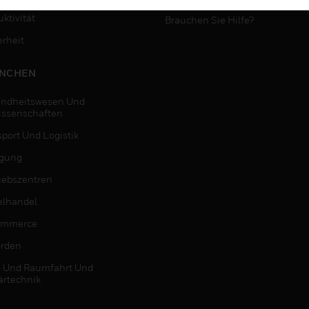
ktivität
Brauchen Sie Hilfe?
erheit
NCHEN
ndheitswesen Und
issenschaften
sport Und Logistik
igung
riebszentren
elhandel
ommerce
rden
- Und Raumfahrt Und
ärtechnik