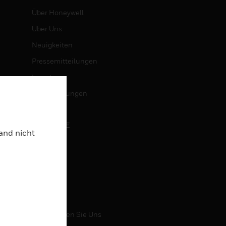
Über Honeywell
Über Uns
Neuigkeiten
Pressemitteilungen
Investoren
Veranstaltungen
KARRIERE
Land nicht
Karriere
Jobsuche
KONTAKT
Kontaktieren Sie Uns