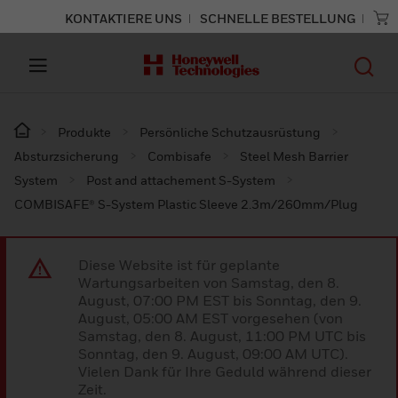
KONTAKTIERE UNS
SCHNELLE BESTELLUNG
Produkte
Persönliche Schutzausrüstung
Absturzsicherung
Combisafe
Steel Mesh Barrier
System
Post and attachement S-System
COMBISAFE® S-System Plastic Sleeve 2.3m/260mm/Plug
Diese Website ist für geplante
Wartungsarbeiten von Samstag, den 8.
August, 07:00 PM EST bis Sonntag, den 9.
August, 05:00 AM EST vorgesehen (von
Samstag, den 8. August, 11:00 PM UTC bis
Sonntag, den 9. August, 09:00 AM UTC).
Vielen Dank für Ihre Geduld während dieser
Zeit.