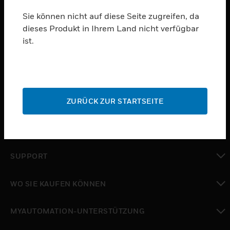
ABONNIEREN
Sie können nicht auf diese Seite zugreifen, da
dieses Produkt in Ihrem Land nicht verfügbar
ist.
PRODUKTE
toggle view
SOFTWARE
toggle view
ZURÜCK ZUR STARTSEITE
DIENSTE
toggle view
BRANCHEN
toggle view
SUPPORT
toggle view
WO SIE KAUFEN KÖNNEN
toggle view
MYAUTOMATION-UNTERSTÜTZUNG