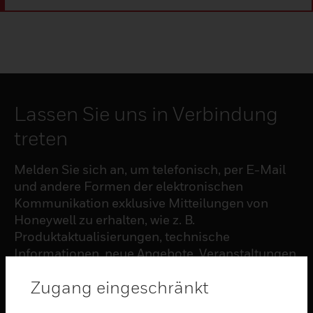
Lassen Sie uns in Verbindung
treten
Melden Sie sich an, um telefonisch, per E-Mail
und andere Formen der elektronischen
Kommunikation exklusive Mitteilungen von
Honeywell zu erhalten, wie z. B.
Produktaktualisierungen, technische
Informationen, neue Angebote, Veranstaltungen
und Neuigkeiten, Umfragen, Sonderangebote
Zugang eingeschränkt
und ähnliche Themen.