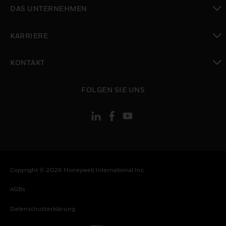
toggle view
DAS UNTERNEHMEN
toggle view
KARRIERE
toggle view
KONTAKT
toggle view
FOLGEN SIE UNS
Copyright © 2026 Honeywell International Inc
AGBs
Datenschutzerklärung