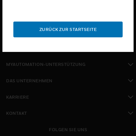
toggle view
BRANCHEN
toggle view
ZURÜCK ZUR STARTSEITE
SUPPORT
toggle view
WO SIE KAUFEN KÖNNEN
toggle view
MYAUTOMATION-UNTERSTÜTZUNG
toggle view
DAS UNTERNEHMEN
toggle view
KARRIERE
toggle view
KONTAKT
toggle view
FOLGEN SIE UNS