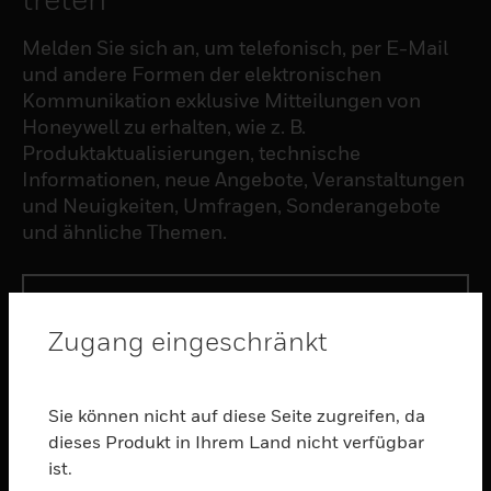
Melden Sie sich an, um telefonisch, per E-Mail
und andere Formen der elektronischen
Kommunikation exklusive Mitteilungen von
Honeywell zu erhalten, wie z. B.
Produktaktualisierungen, technische
Informationen, neue Angebote, Veranstaltungen
und Neuigkeiten, Umfragen, Sonderangebote
und ähnliche Themen.
ABONNIEREN
Zugang eingeschränkt
PRODUKTE
toggle view
Sie können nicht auf diese Seite zugreifen, da
SOFTWARE
dieses Produkt in Ihrem Land nicht verfügbar
ist.
toggle view
DIENSTE