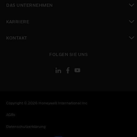
toggle view
DAS UNTERNEHMEN
toggle view
KARRIERE
toggle view
KONTAKT
toggle view
FOLGEN SIE UNS
Copyright © 2026 Honeywell International Inc
AGBs
Datenschutzerklärung