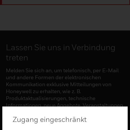
Lassen Sie uns in Verbindung
treten
Melden Sie sich an, um telefonisch, per E-Mail
und andere Formen der elektronischen
Kommunikation exklusive Mitteilungen von
Honeywell zu erhalten, wie z. B.
Produktaktualisierungen, technische
Informationen, neue Angebote, Veranstaltungen
und Neuigkeiten, Umfragen, Sonderangebote
Zugang eingeschränkt
und ähnliche Themen.