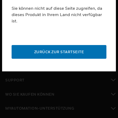
ABONNIEREN
Sie können nicht auf diese Seite zugreifen, da
dieses Produkt in Ihrem Land nicht verfügbar
ist.
PRODUKTE
toggle view
SOFTWARE
toggle view
ZURÜCK ZUR STARTSEITE
DIENSTE
toggle view
BRANCHEN
toggle view
SUPPORT
toggle view
WO SIE KAUFEN KÖNNEN
toggle view
MYAUTOMATION-UNTERSTÜTZUNG