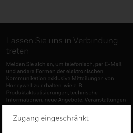
Lassen Sie uns in Verbindung
treten
Melden Sie sich an, um telefonisch, per E-Mail
und andere Formen der elektronischen
Kommunikation exklusive Mitteilungen von
Honeywell zu erhalten, wie z. B.
Produktaktualisierungen, technische
Informationen, neue Angebote, Veranstaltungen
und Neuigkeiten, Umfragen, Sonderangebote
und ähnliche Themen.
Zugang eingeschränkt
ABONNIEREN