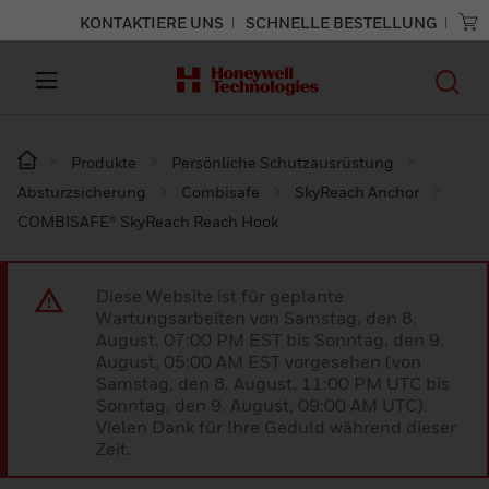
KONTAKTIERE UNS
SCHNELLE BESTELLUNG
Produkte
Persönliche Schutzausrüstung
Absturzsicherung
Combisafe
SkyReach Anchor
COMBISAFE® SkyReach Reach Hook
Diese Website ist für geplante
Wartungsarbeiten von Samstag, den 8.
August, 07:00 PM EST bis Sonntag, den 9.
August, 05:00 AM EST vorgesehen (von
Samstag, den 8. August, 11:00 PM UTC bis
Sonntag, den 9. August, 09:00 AM UTC).
Vielen Dank für Ihre Geduld während dieser
Zeit.