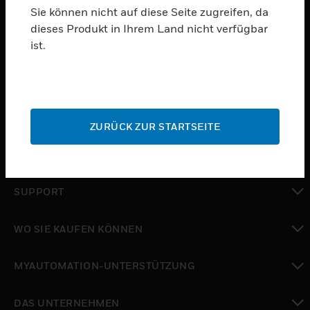
Sie können nicht auf diese Seite zugreifen, da
dieses Produkt in Ihrem Land nicht verfügbar
PRODUKTE
ist.
toggle view
SOFTWARE
toggle view
DIENSTE
ZURÜCK ZUR STARTSEITE
toggle view
BRANCHEN
toggle view
SUPPORT
toggle view
WO SIE KAUFEN KÖNNEN
toggle view
MYAUTOMATION-UNTERSTÜTZUNG
toggle view
DAS UNTERNEHMEN