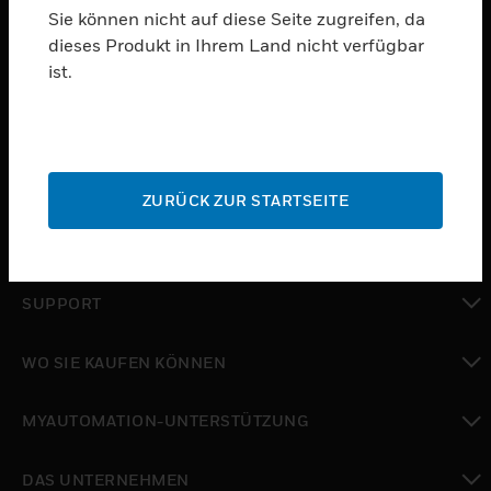
Sie können nicht auf diese Seite zugreifen, da
dieses Produkt in Ihrem Land nicht verfügbar
PRODUKTE
ist.
toggle view
SOFTWARE
toggle view
DIENSTE
ZURÜCK ZUR STARTSEITE
toggle view
BRANCHEN
toggle view
SUPPORT
toggle view
WO SIE KAUFEN KÖNNEN
toggle view
MYAUTOMATION-UNTERSTÜTZUNG
toggle view
DAS UNTERNEHMEN