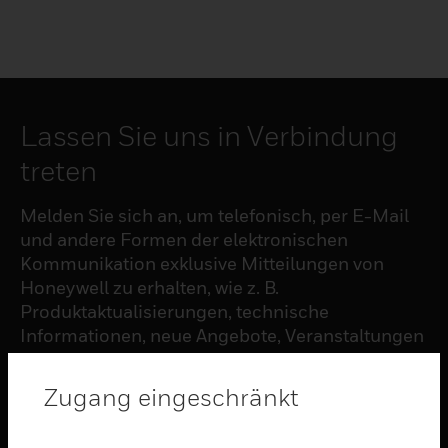
Lassen Sie uns in Verbindung
treten
Melden Sie sich an, um telefonisch, per E-Mail
und andere Formen der elektronischen
Kommunikation exklusive Mitteilungen von
Honeywell zu erhalten, wie z. B.
Produktaktualisierungen, technische
Informationen, neue Angebote, Veranstaltungen
und Neuigkeiten, Umfragen, Sonderangebote
und ähnliche Themen.
Zugang eingeschränkt
ABONNIEREN