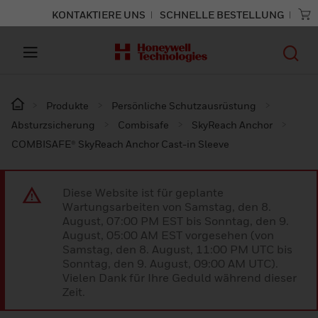
KONTAKTIERE UNS
SCHNELLE BESTELLUNG
Produkte
Persönliche Schutzausrüstung
Absturzsicherung
Combisafe
SkyReach Anchor
COMBISAFE® SkyReach Anchor Cast-in Sleeve
Diese Website ist für geplante
Wartungsarbeiten von Samstag, den 8.
August, 07:00 PM EST bis Sonntag, den 9.
August, 05:00 AM EST vorgesehen (von
Samstag, den 8. August, 11:00 PM UTC bis
Sonntag, den 9. August, 09:00 AM UTC).
Vielen Dank für Ihre Geduld während dieser
Zeit.