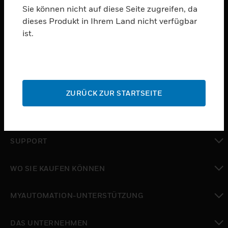
Sie können nicht auf diese Seite zugreifen, da
dieses Produkt in Ihrem Land nicht verfügbar
PRODUKTE
ist.
toggle view
SOFTWARE
toggle view
DIENSTE
ZURÜCK ZUR STARTSEITE
toggle view
BRANCHEN
toggle view
SUPPORT
toggle view
WO SIE KAUFEN KÖNNEN
toggle view
MYAUTOMATION-UNTERSTÜTZUNG
toggle view
DAS UNTERNEHMEN