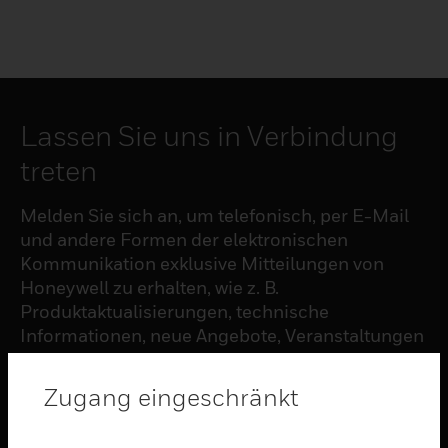
Lassen Sie uns in Verbindung
treten
Melden Sie sich an, um telefonisch, per E-Mail
und andere Formen der elektronischen
Kommunikation exklusive Mitteilungen von
Honeywell zu erhalten, wie z. B.
Produktaktualisierungen, technische
Informationen, neue Angebote, Veranstaltungen
und Neuigkeiten, Umfragen, Sonderangebote
und ähnliche Themen.
Zugang eingeschränkt
ABONNIEREN