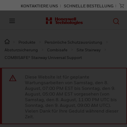
KONTAKTIERE UNS
SCHNELLE BESTELLUNG
Produkte
Persönliche Schutzausrüstung
Absturzsicherung
Combisafe
Site Stairway
COMBISAFE® Stairway Universal Support
Diese Website ist für geplante
Wartungsarbeiten von Samstag, den 8.
August, 07:00 PM EST bis Sonntag, den 9.
August, 05:00 AM EST vorgesehen (von
Samstag, den 8. August, 11:00 PM UTC bis
Sonntag, den 9. August, 09:00 AM UTC).
Vielen Dank für Ihre Geduld während dieser
Zeit.