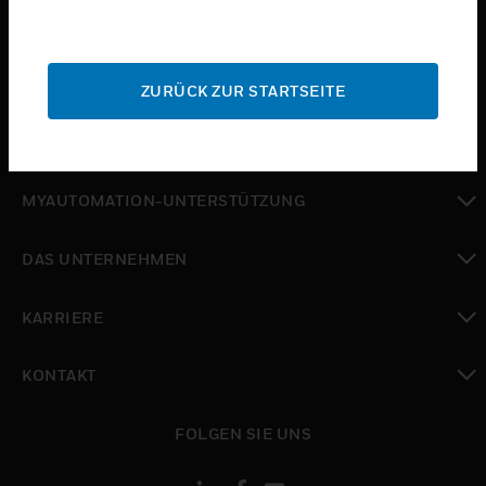
toggle view
BRANCHEN
toggle view
SUPPORT
ZURÜCK ZUR STARTSEITE
toggle view
WO SIE KAUFEN KÖNNEN
toggle view
MYAUTOMATION-UNTERSTÜTZUNG
toggle view
DAS UNTERNEHMEN
toggle view
KARRIERE
toggle view
KONTAKT
toggle view
FOLGEN SIE UNS