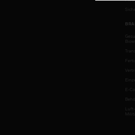
Sich
BRA
Gesu
Biow
Tran
Fert
Vert
Einz
E-C
Behö
Luft
Milit