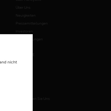
Über Uns
Neuigkeiten
Pressemitteilungen
Investoren
Veranstaltungen
KARRIERE
Land nicht
Karriere
Jobsuche
KONTAKT
Kontaktieren Sie Uns
Support