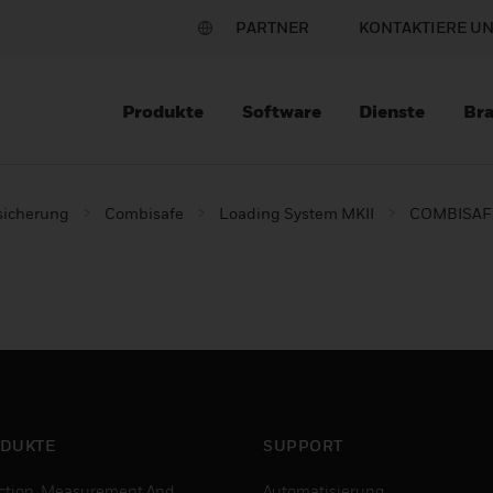
PARTNER
KONTAKTIERE U
Produkte
Software
Dienste
Br
sicherung
Combisafe
Loading System MKII
COMBISAFE
DUKTE
SUPPORT
ction, Measurement And
Automatisierung