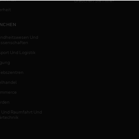
Brauchen Sie Hilfe?
erheit
NCHEN
ndheitswesen Und
issenschaften
sport Und Logistik
igung
riebszentren
elhandel
ommerce
rden
- Und Raumfahrt Und
ärtechnik