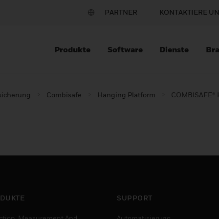
PARTNER
KONTAKTIERE U
Produkte
Software
Dienste
Br
sicherung
Combisafe
Hanging Platform
COMBISAFE® H
DUKTE
SUPPORT
ction, Measurement And
Automatisierung