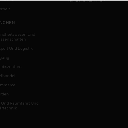
Brauchen Sie Hilfe?
erheit
NCHEN
ndheitswesen Und
issenschaften
sport Und Logistik
igung
riebszentren
elhandel
ommerce
rden
- Und Raumfahrt Und
ärtechnik