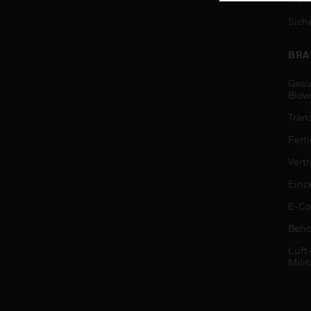
Sich
BRA
Gesu
Biow
Tran
Fert
Vert
Einz
E-C
Behö
Luft
Milit