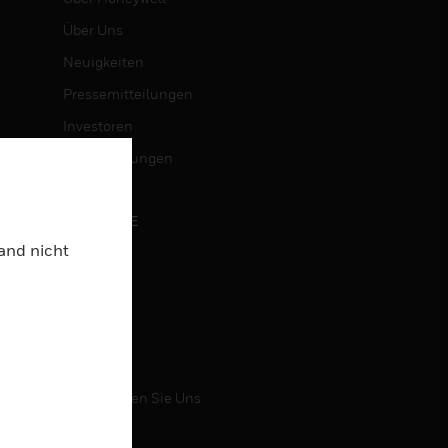
Über Uns
Neuigkeiten
Pressemitteilungen
Investoren
Veranstaltungen
KARRIERE
Land nicht
Karriere
Jobsuche
KONTAKT
Kontaktieren Sie Uns
Support