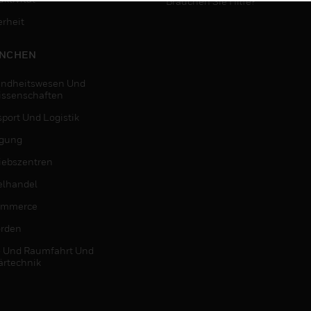
Brauchen Sie Hilfe?
erheit
NCHEN
ndheitswesen Und
issenschaften
sport Und Logistik
igung
riebszentren
elhandel
ommerce
rden
- Und Raumfahrt Und
ärtechnik