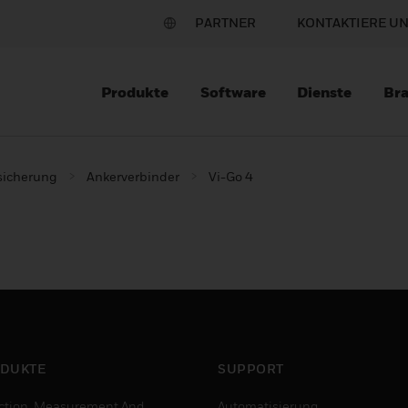
PARTNER
KONTAKTIERE U
Produkte
Software
Dienste
Br
sicherung
Ankerverbinder
Vi-Go 4
DUKTE
SUPPORT
ction, Measurement And
Automatisierung