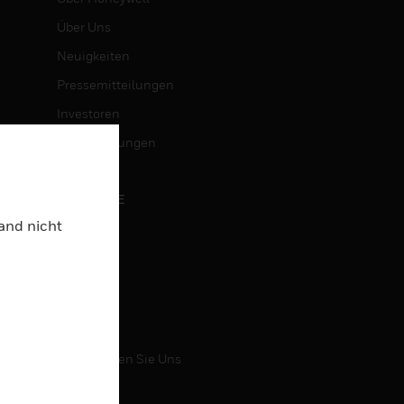
Über Uns
Neuigkeiten
Pressemitteilungen
Investoren
Veranstaltungen
KARRIERE
Land nicht
Karriere
Jobsuche
KONTAKT
Kontaktieren Sie Uns
Support