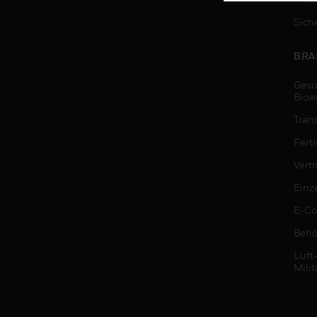
Sich
BRA
Gesu
Biow
Tran
Fert
Vert
Einz
E-C
Behö
Luft
Milit