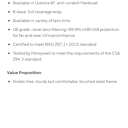
Available in Uvextra AF: anti-scratch Hardcoat
8-base: full coverage wrap
Available in variety of lens tints
U6 grade –level lens filtering >99.9% UVB/UVA protection
for far and near UV transmittance
Certified to meet ANSI Z87.1+ 2015 standard
Tested by Honeywell to meet the requirements of the CSA
Z94.3 standard
Value Proposition:
Nickel-free: sturdy but comfortable: brushed steel frame