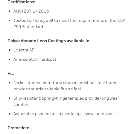
Certifications:
ANSI Z87.1+ 2015
Tested by Honeywell to meet the requirements of the CSA
Z94.3 standard
Polycarbonate Lens Coatings available in:
Uvextra AF
Anti-scratch Hardcoat
Fit:
Nickel-free: soldered and shaped brushed steel frame
provides sturdy: reliable fit and feel
Slip-resistant: spring-hinge temples provide long wear
comfort
Adjustable padded nosepiece keeps eyewear in place
Protection: