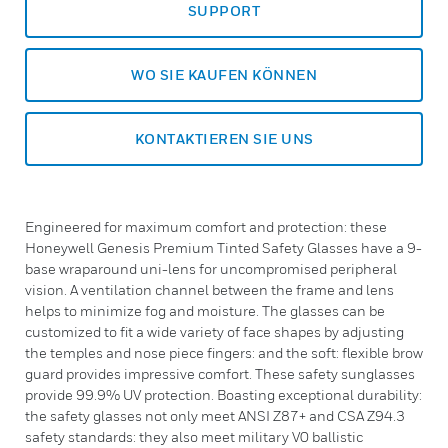
SUPPORT
WO SIE KAUFEN KÖNNEN
KONTAKTIEREN SIE UNS
Engineered for maximum comfort and protection: these
Honeywell Genesis Premium Tinted Safety Glasses have a 9-
base wraparound uni-lens for uncompromised peripheral
vision. A ventilation channel between the frame and lens
helps to minimize fog and moisture. The glasses can be
customized to fit a wide variety of face shapes by adjusting
the temples and nose piece fingers: and the soft: flexible brow
guard provides impressive comfort. These safety sunglasses
provide 99.9% UV protection. Boasting exceptional durability:
the safety glasses not only meet ANSI Z87+ and CSA Z94.3
safety standards: they also meet military V0 ballistic