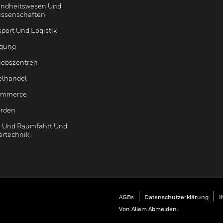
ndheitswesen Und
issenschaften
sport Und Logistik
igung
riebszentren
elhandel
ommerce
rden
- Und Raumfahrt Und
ärtechnik
AGBs
Datenschutzerklärung
I
Von Allem Abmelden.