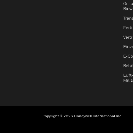
Gesu
Biow
Tran
Fert
Vert
Einz
E-C
Behö
Luft
Milit
Copyright © 2026 Honeywell International Inc