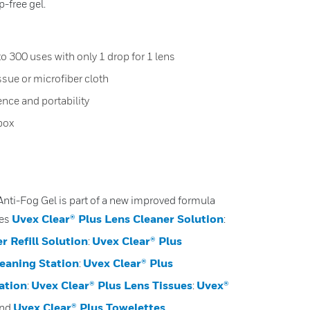
p-free gel.
to 300 uses with only 1 drop for 1 lens
ssue or microfiber cloth
nce and portability
box
Anti-Fog Gel is part of a new improved formula
Uvex Clear® Plus Lens Cleaner Solution
des
:
r Refill Solution
Uvex Clear® Plus
:
leaning Station
Uvex Clear® Plus
:
ation
Uvex Clear® Plus Lens Tissues
Uvex®
:
:
Uvex Clear® Plus Towelettes
nd
.