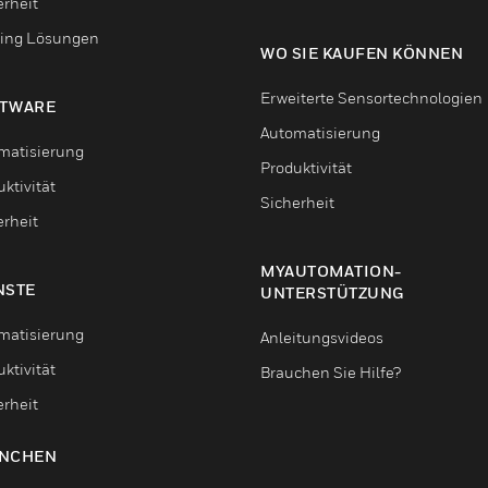
erheit
ing Lösungen
WO SIE KAUFEN KÖNNEN
Erweiterte Sensortechnologien
TWARE
Automatisierung
matisierung
Produktivität
ktivität
Sicherheit
erheit
MYAUTOMATION-
NSTE
UNTERSTÜTZUNG
matisierung
Anleitungsvideos
ktivität
Brauchen Sie Hilfe?
erheit
NCHEN