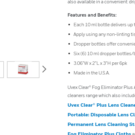
also available in a convenient: dri
Features and Benefits:
Each 10 ml bottle delivers up 
Apply using any non-linting ti
Dropper bottles offer convenie
Six (6) 10 ml dropper bottles/
3.06”W x 2”L x 3”H per 6pk
next
Made in the U.S.A.
Uvex Clear® Fog Eliminator Plus 
cleaners range which also inclu
Uvex Clear® Plus Lens Cleane
Portable: Disposable Lens C
Permanent Lens Cleaning St
Fog Eliminator Plus Cloths
a