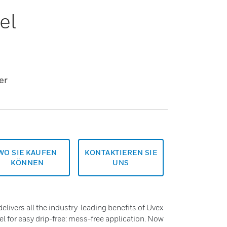
el
er
WO SIE KAUFEN
KONTAKTIEREN SIE
KÖNNEN
UNS
elivers all the industry-leading benefits of Uvex
el for easy drip-free: mess-free application. Now