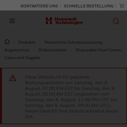
KONTAKTIERE UNS
SCHNELLE BESTELLUNG
Produkte
Persönliche Schutzausrüstung
Augenschutz
Brillenzubehör
Disposable Visor Covers,
Cases and Goggles
Diese Website ist für geplante
Wartungsarbeiten von Samstag, den 8.
August, 07:00 PM EST bis Sonntag, den 9.
August, 05:00 AM EST vorgesehen (von
Samstag, den 8. August, 11:00 PM UTC bis
Sonntag, den 9. August, 09:00 AM UTC).
Vielen Dank für Ihre Geduld während dieser
Zeit.