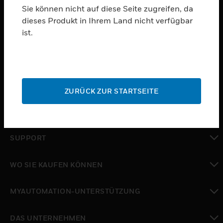
Sie können nicht auf diese Seite zugreifen, da
dieses Produkt in Ihrem Land nicht verfügbar
PRODUKTE
ist.
toggle view
SOFTWARE
toggle view
DIENSTE
ZURÜCK ZUR STARTSEITE
toggle view
BRANCHEN
toggle view
SUPPORT
toggle view
WO SIE KAUFEN KÖNNEN
toggle view
MYAUTOMATION-UNTERSTÜTZUNG
toggle view
DAS UNTERNEHMEN