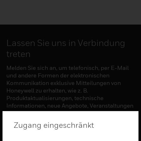
Lassen Sie uns in Verbindung
treten
Melden Sie sich an, um telefonisch, per E-Mail
und andere Formen der elektronischen
Kommunikation exklusive Mitteilungen von
Honeywell zu erhalten, wie z. B.
Produktaktualisierungen, technische
Informationen, neue Angebote, Veranstaltungen
und Neuigkeiten, Umfragen, Sonderangebote
und ähnliche Themen.
Zugang eingeschränkt
ABONNIEREN