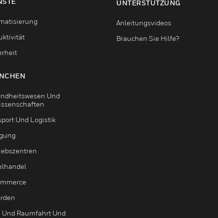
NSTE
UNTERSTÜTZUNG
matisierung
Anleitungsvideos
ktivität
Brauchen Sie Hilfe?
erheit
NCHEN
ndheitswesen Und
issenschaften
sport Und Logistik
igung
riebszentren
elhandel
ommerce
rden
- Und Raumfahrt Und