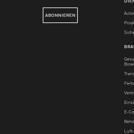
DIE
Auto
ABONNIEREN
Produ
Sich
BRA
Gesu
Biow
Tran
Fert
Vert
Einz
E-C
Behö
Luft