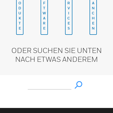
O
F
R
A
D
T
V
N
U
W
I
C
K
A
C
H
T
R
E
E
E
E
S
N
ODER SUCHEN SIE UNTEN
NACH ETWAS ANDEREM