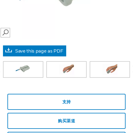
SEARCH
Save this page as PDF
prev
支持
购买渠道