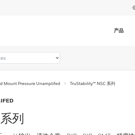
产品
d Mount Pressure Unamplifed
TruStability™ NSC 系列
IFED
C 系列