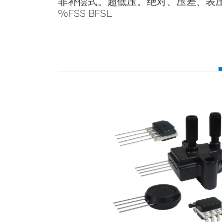
非补偿式。超低压。绝对、压差、表压，m
%FSS BFSL