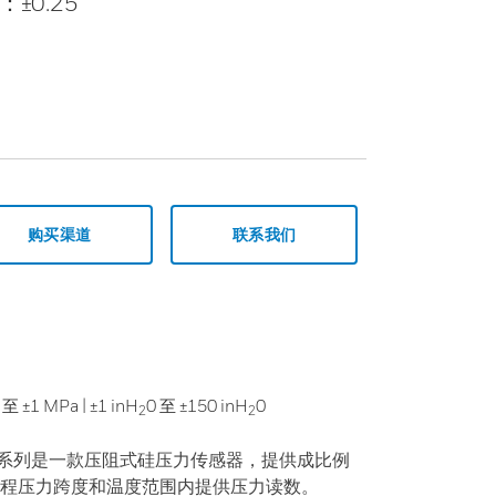
±0.25
购买渠道
联系我们
 至 ±1 MPa | ±1 inH
0 至 ±150 inH
0
2
2
® NSC 系列是一款压阻式硅压力传感器，提供成比例
程压力跨度和温度范围内提供压力读数。