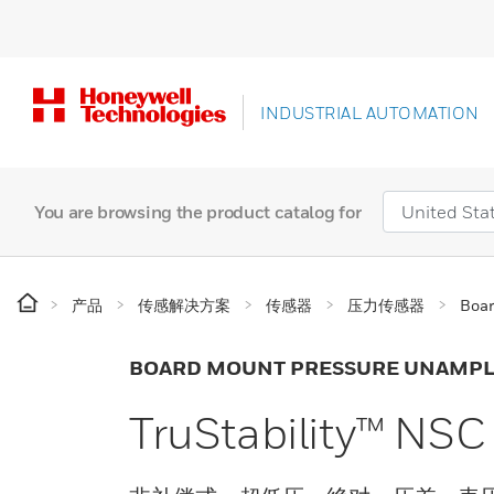
INDUSTRIAL AUTOMATION
You are browsing the product catalog for
产品
传感解决方案
传感器
压力传感器
Boar
BOARD MOUNT PRESSURE UNAMPL
TruStability™ NS