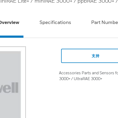
 MiniRAE Lite+ / miniRAE 3000+ / ppbRAE 3000+ 
Overview
Specifications
Part Numbe
支持
Accessories Parts and Sensors f
3000+ / UltraRAE 3000+