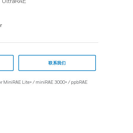
/ UltraRAE
r
联系我们
or MiniRAE Lite+ / miniRAE 3000+ / ppbRAE