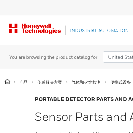
INDUSTRIAL AUTOMATION
You are browsing the product catalog for
产品
传感解决方案
气体和火焰检测
便携式设备
PORTABLE DETECTOR PARTS AND A
Sensor Parts and 