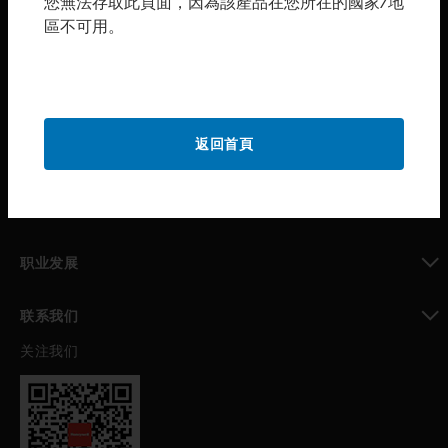
您無法存取此頁面，因為該產品在您所在的國家/地
區不可用。
toggle view
购买渠道
toggle view
霍尼韦尔技术支持部
toggle view
返回首頁
公司介绍
toggle view
我的自动化支持
toggle view
职业发展
toggle view
联系我们
关注我们
toggle view