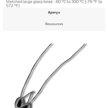
Matched large glass bead. -60 °C to 300 °C [-76 °F to
572 °F]
Aperçu
Ressources