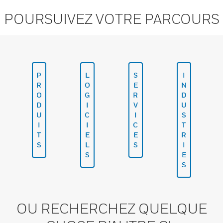
POURSUIVEZ VOTRE PARCOURS
P
L
S
I
R
O
E
N
O
G
R
D
D
I
V
U
U
C
I
S
I
I
C
T
T
E
E
R
S
L
S
I
S
E
S
OU RECHERCHEZ QUELQUE