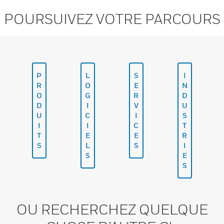
POURSUIVEZ VOTRE PARCOURS
P
L
S
I
R
O
E
N
O
G
R
D
D
I
V
U
U
C
I
S
I
I
C
T
T
E
E
R
S
L
S
I
S
E
S
OU RECHERCHEZ QUELQUE