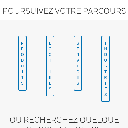
POURSUIVEZ VOTRE PARCOURS
P
L
S
I
R
O
E
N
O
G
R
D
D
I
V
U
U
C
I
S
I
I
C
T
T
E
E
R
S
L
S
I
S
E
S
OU RECHERCHEZ QUELQUE