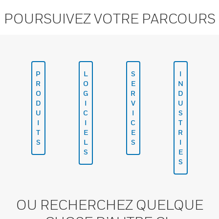
POURSUIVEZ VOTRE PARCOURS
P
L
S
I
R
O
E
N
O
G
R
D
D
I
V
U
U
C
I
S
I
I
C
T
T
E
E
R
S
L
S
I
S
E
S
OU RECHERCHEZ QUELQUE