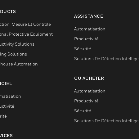
DUCTS
ASSISTANCE
ction, Mesure Et Contrôle
Automatisation
onal Protective Equipment
Productivité
ctivity Solutions
Sécurité
ing Solutions
Solutions De Détection Intellig
house Automation
OÙ ACHETER
ICIEL
Automatisation
matisation
Productivité
ctivité
Sécurité
rité
Solutions De Détection Intellig
VICES