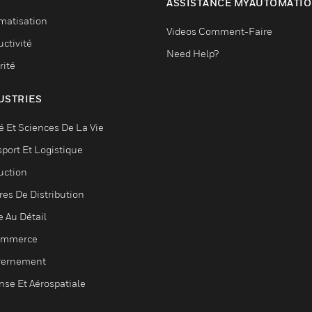
ASSISTANCE MYAUTOMATI
matisation
Videos Comment-Faire
ctivité
Need Help?
rité
USTRIES
é Et Sciences De La Vie
sport Et Logistique
uction
res De Distribution
e Au Détail
ommerce
ernement
nse Et Aérospatiale