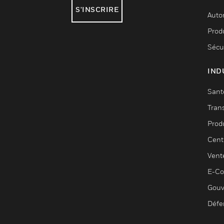
S'INSCRIRE
Auto
Produ
Sécu
IND
Sant
Tran
Prod
Cent
Vent
E-C
Gouv
Défe