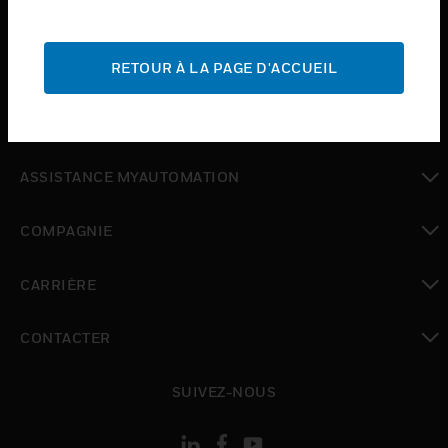
toggle view
INDUSTRIES
toggle view
RETOUR À LA PAGE D'ACCUEIL
ASSISTANCE
toggle view
OÙ ACHETER
toggle view
ASSISTANCE MYAUTOMATION
toggle view
COMPAGNIE
toggle view
CARRIÈRE
toggle view
CONTACTER
toggle view
SUIVEZ-NOUS