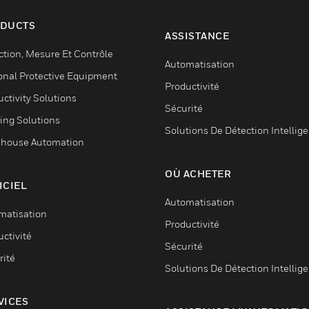
DUCTS
ASSISTANCE
ction, Mesure Et Contrôle
Automatisation
onal Protective Equipment
Productivité
ctivity Solutions
Sécurité
ing Solutions
Solutions De Détection Intellig
house Automation
OÙ ACHETER
ICIEL
Automatisation
matisation
Productivité
ctivité
Sécurité
rité
Solutions De Détection Intellig
VICES