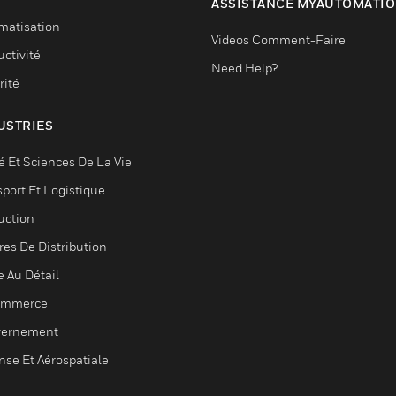
ASSISTANCE MYAUTOMATI
matisation
Videos Comment-Faire
ctivité
Need Help?
rité
USTRIES
é Et Sciences De La Vie
sport Et Logistique
uction
res De Distribution
e Au Détail
ommerce
ernement
nse Et Aérospatiale