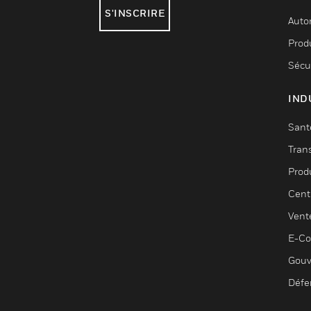
S'INSCRIRE
Auto
Produ
Sécu
IND
Sant
Tran
Prod
Cent
Vent
E-C
Gouv
Défe