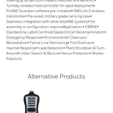
viewing by all decision-makers.Features and Benefits:•
Turnkey, wireless host controller for rapid deployment•
ProRAE Guardian software pre-installed• RAELink 3 wireless
transmitter• Pre-wired, military grade carrying case•
Seamless integration with other AreaRAE systems• No
assembly or configuration requiredApplication:• CBRNE•
Clandestine Labs• Confined Space Entry• Decontamination•
Emergency Response• Environmental Cleanups/
Remediation• Fence Line Monitoring• Fire Overhaul•
Hazmat Response• Leak Detection• Plant Shutdown & Turn-
Around• Urban Search & Rescue• Venue Protection• Worker
Exposure
Alternative Products