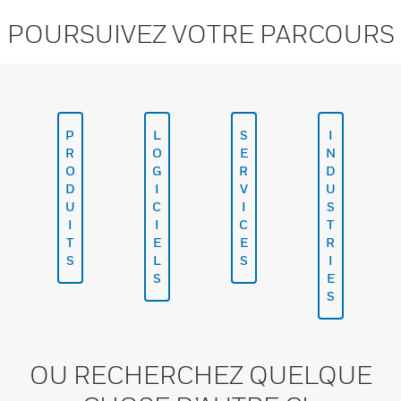
POURSUIVEZ VOTRE PARCOURS
P
L
S
I
R
O
E
N
O
G
R
D
D
I
V
U
U
C
I
S
I
I
C
T
T
E
E
R
S
L
S
I
S
E
S
OU RECHERCHEZ QUELQUE