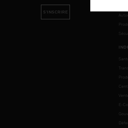
SER
S'INSCRIRE
Auto
Produ
Sécu
IND
Sant
Tran
Prod
Cent
Vent
E-C
Gouv
Défe