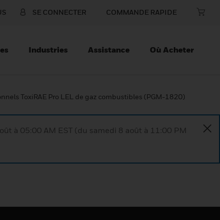
US
SE CONNECTER
COMMANDE RAPIDE
ces
Industries
Assistance
Où Acheter
onnels ToxiRAE Pro LEL de gaz combustibles (PGM-1820)
août à 05:00 AM EST (du samedi 8 août à 11:00 PM