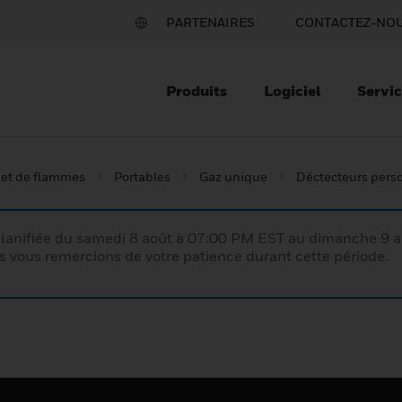
PARTENAIRES
CONTACTEZ-NO
Produits
Logiciel
Servi
 et de flammes
Portables
Gaz unique
Déctecteurs pers
lanifiée du samedi 8 août à 07:00 PM EST au dimanche 9 
vous remercions de votre patience durant cette période.