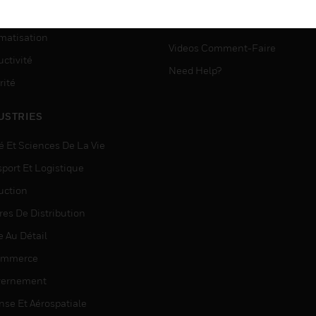
VICES
ASSISTANCE MYAUTOMATI
matisation
Videos Comment-Faire
ctivité
Need Help?
rité
USTRIES
é Et Sciences De La Vie
sport Et Logistique
uction
res De Distribution
e Au Détail
ommerce
ernement
nse Et Aérospatiale