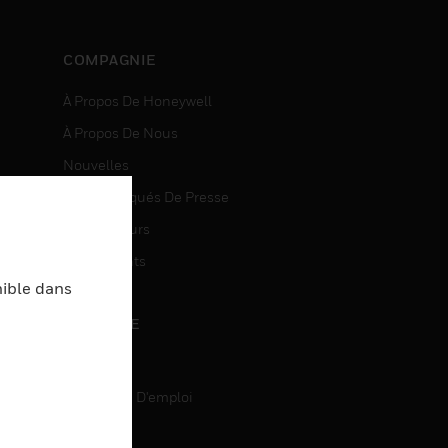
COMPAGNIE
À Propos De Honeywell
À Propos De Nous
Nouvelles
Communiqués De Presse
entes
Investisseurs
Événements
nible dans
CARRIÈRE
Carrière
Recherche D'emploi
entes