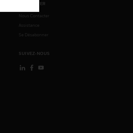
CONTACTER
ON
Nous Contacter
Assistance
Se Désabonner
SUIVEZ-NOUS