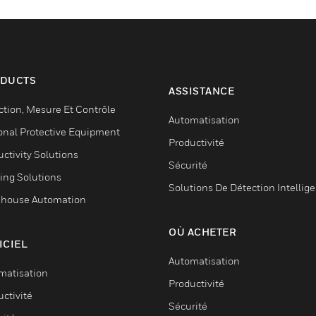
DUCTS
ASSISTANCE
ction, Mesure Et Contrôle
Automatisation
onal Protective Equipment
Productivité
ctivity Solutions
Sécurité
ing Solutions
Solutions De Détection Intellig
house Automation
OÙ ACHETER
ICIEL
Automatisation
matisation
Productivité
ctivité
Sécurité