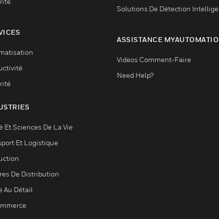
rité
Solutions De Détection Intellig
VICES
ASSISTANCE MYAUTOMATI
matisation
Videos Comment-Faire
ctivité
Need Help?
rité
USTRIES
é Et Sciences De La Vie
sport Et Logistique
uction
res De Distribution
e Au Détail
ommerce