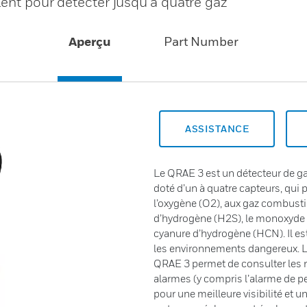
lent pour détecter jusqu’à quatre gaz
Aperçu
Part Number
ASSISTANCE
Le QRAE 3 est un détecteur de ga
doté d’un à quatre capteurs, qui p
l’oxygène (O2), aux gaz combusti
d’hydrogène (H2S), le monoxyde d
cyanure d’hydrogène (HCN). Il es
les environnements dangereux. La
QRAE 3 permet de consulter les rel
alarmes (y compris l’alarme de pe
pour une meilleure visibilité et u