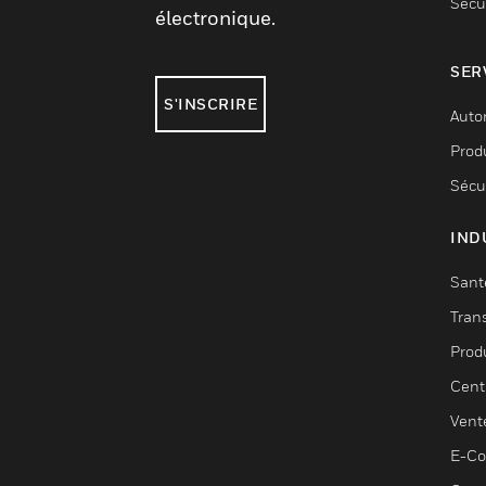
Sécu
électronique.
SER
S'INSCRIRE
Auto
Produ
Sécu
IND
Sant
Tran
Prod
Cent
Vent
E-C