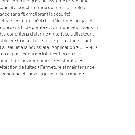
t être communiqués au système de sécurité
ans fil à boucle fermée du mini-contrôleur
ce sans fil améliorant la sécurité.
Relevés en temps réel des détecteurs de gaz et
ogie sans fil de pointe • Communication sans fil
 des conditions d’alarme • Interface utilisateur à
utiliser • Conception solide, protectrice et anti-
 à l’eau et à la poussière : Application :• CBRNE•
 en espace confiné • Intervention en cas
ement de l’environnement • Exploration•
 Détection de fuites • Fermeture et maintenance
• Recherche et sauvetage en milieu urbain •