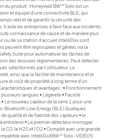
ion du produit : Honeywell BW™ Solo est un
enir et équipé d’une connectivité BLE, qui
temps réel et de garantir la sécurité des
Il aide les entreprises à faire face aux incidents
toute connaissance de cause et de manière plus
 ou de sa station d’accueil IntelliDox sont
es peuvent être regroupées et gérées via la
Safety Suite pour automatiser les tâches de
stion des dossiers réglementaires. Peut détecter
es sélectionnés par l’utilisateur. Le
eté, ainsi que la facilité de maintenance et le
re le coût de propriété à long terme d’un
Caractéristiques et avantages : • Fonctionnement
s plusieurs langues • Légèreté • Facilité
 • Le nouveau capteur de la série 1 pour une
avec Bluetooth Low Energy (BLE) Quelques
de qualité et de fiabilité des capteurs • le
 à entretenir • Le premier détecteur monogaz
r le CO, le H2S et l’O2 • Complet avec une grande
 Compatible avec IntelliDoXBW™ Solo -VIDÉOS