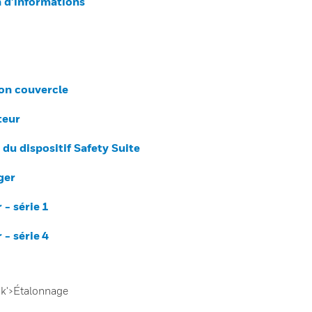
n d’informations
son couvercle
teur
du dispositif Safety Suite
ger
- série 1
- série 4
nk'>Étalonnage