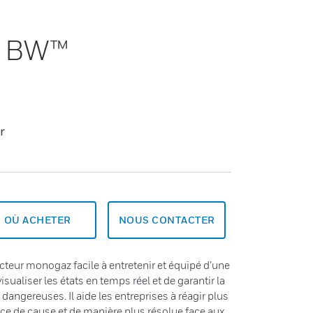
l BW™
r
OÙ ACHETER
NOUS CONTACTER
eur monogaz facile à entretenir et équipé d’une
sualiser les états en temps réel et de garantir la
dangereuses. Il aide les entreprises à réagir plus
e de cause et de manière plus résolue face aux