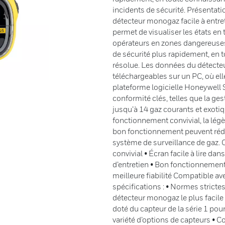
incidents de sécurité. Présentat
détecteur monogaz facile à entret
permet de visualiser les états en 
opérateurs en zones dangereuses. 
de sécurité plus rapidement, en 
résolue. Les données du détecteur
téléchargeables sur un PC, où ell
plateforme logicielle Honeywell 
conformité clés, telles que la ge
jusqu’à 14 gaz courants et exotiqu
fonctionnement convivial, la légèr
bon fonctionnement peuvent rédui
système de surveillance de gaz. 
convivial • Écran facile à lire dan
d’entretien • Bon fonctionnement
meilleure fiabilité Compatible 
spécifications : • Normes strictes 
détecteur monogaz le plus facile
doté du capteur de la série 1 pou
variété d’options de capteurs •