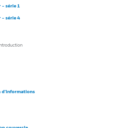
- série 1
- série 4
Introduction
n d’informations
son couvercle