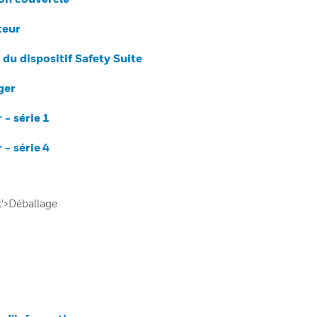
teur
du dispositif Safety Suite
ger
- série 1
- série 4
k'>Déballage