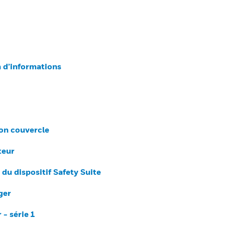
n d’informations
son couvercle
teur
du dispositif Safety Suite
ger
- série 1