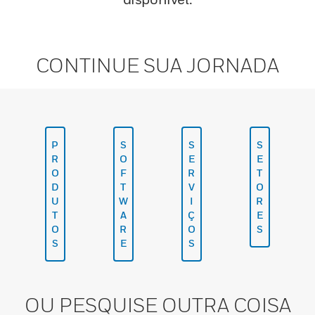
CONTINUE SUA JORNADA
P
S
S
S
R
O
E
E
O
F
R
T
D
T
V
O
U
W
I
R
T
A
Ç
E
O
R
O
S
S
E
S
OU PESQUISE OUTRA COISA