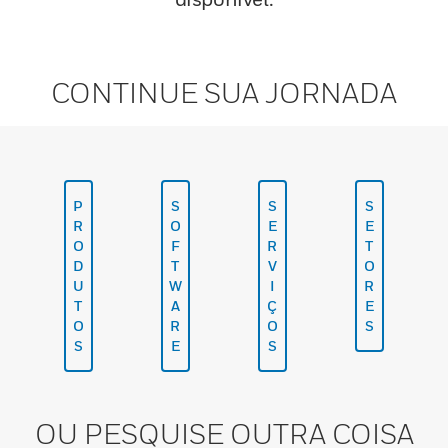
CONTINUE SUA JORNADA
P
S
S
S
R
O
E
E
O
F
R
T
D
T
V
O
U
W
I
R
T
A
Ç
E
O
R
O
S
S
E
S
OU PESQUISE OUTRA COISA