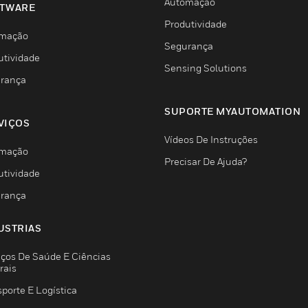
Automação
TWARE
Produtividade
mação
Segurança
utividade
Sensing Solutions
rança
SUPORTE MYAUTOMATION
VIÇOS
Vídeos De Instruções
mação
Precisar De Ajuda?
utividade
rança
USTRIAS
iços De Saúde E Ciências
rais
porte E Logística