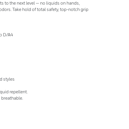
ts to the next level — no liquids on hands,
dors. Take hold of total safety, top-notch grip
to D/A4
d styles
quid repellent.
s breathable.