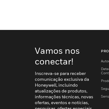
Vamos nos
PRO
conectar!
Auto
Dete
Inscreva-se para receber
Cont
comunicação exclusiva da
Prod
Honeywell, incluindo
Segu
atualizações de produtos,
informações técnicas, novas
Sens
ofertas, eventos e notícias,
pesquisas, ofertas especiais