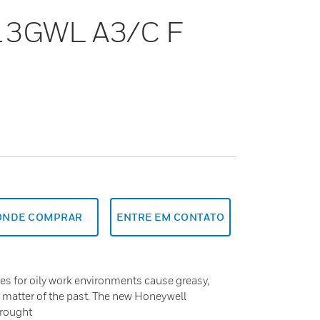
 13GWL A3/C F
ONDE COMPRAR
ENTRE EM CONTATO
es for oily work environments cause greasy,
a matter of the past. The new Honeywell
brought