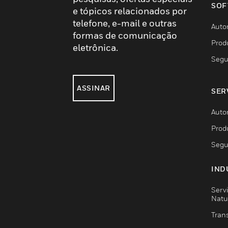
SOF
e tópicos relacionados por
telefone, e-mail e outras
Auto
formas de comunicação
Prod
eletrônica.
Segu
ASSINAR
SER
Auto
Prod
Segu
IND
Serv
Natu
Trans