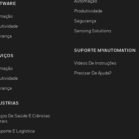
Automação
TWARE
Produtividade
mação
Segurança
utividade
Sensing Solutions
rança
SUPORTE MYAUTOMATION
VIÇOS
Vídeos De Instruções
mação
Precisar De Ajuda?
utividade
rança
USTRIAS
iços De Saúde E Ciências
rais
porte E Logística