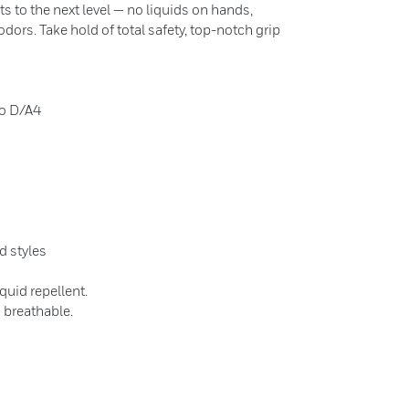
ts to the next level — no liquids on hands,
dors. Take hold of total safety, top-notch grip
to D/A4
d styles
quid repellent.
s breathable.