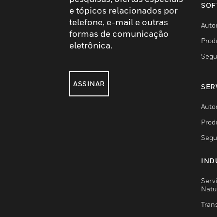
SOF
e tópicos relacionados por
telefone, e-mail e outras
Auto
formas de comunicação
Prod
eletrônica.
Segu
ASSINAR
SER
Auto
Prod
Segu
IND
Serv
Natu
Trans