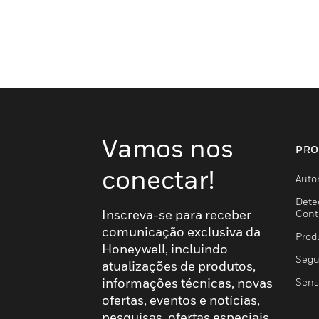
Vamos nos
PRO
conectar!
Auto
Dete
Inscreva-se para receber
Cont
comunicação exclusiva da
Prod
Honeywell, incluindo
Segu
atualizações de produtos,
informações técnicas, novas
Sens
ofertas, eventos e notícias,
pesquisas, ofertas especiais