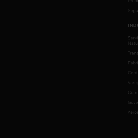
Prod
Segu
IND
Serv
Natu
Trans
Fabr
Cent
Vare
Comé
Gove
Aero