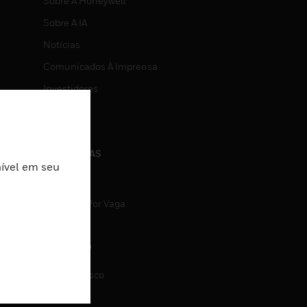
Sobre A Honeywell
Sobre A IA
Notícias
Comunicados À Imprensa
Investidores
Eventos
CARREIRAS
nível em seu
Carreiras
Pesquisa Por Vaga
CONTATO
Fale Conosco
Suporte