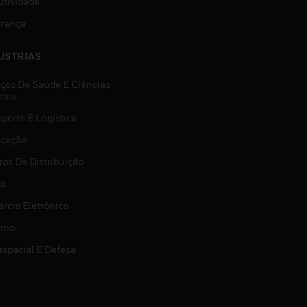
utividade
rança
USTRIAS
iços De Saúde E Ciências
rais
porte E Logística
icação
ros De Distribuição
jo
rcio Eletrônico
rno
espacial E Defesa