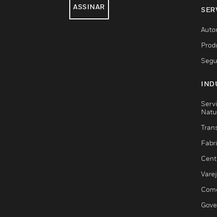
ASSINAR
SER
Auto
Prod
Segu
IND
Serv
Natu
Trans
Fabr
Cent
Vare
Comé
Gove