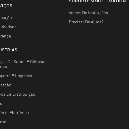
SUPORTE MYAUTOMATION
VIÇOS
Vídeos De Instruções
mação
Precisar De Ajuda?
utividade
rança
USTRIAS
iços De Saúde E Ciências
rais
porte E Logística
icação
ros De Distribuição
jo
rcio Eletrônico
rno